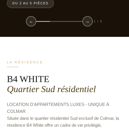
DU 2 AU 5 PIÈCES
←
→
2 / 5
LA RÉSIDENCE
B4 WHITE
Quartier Sud résidentiel
LOCATION D'APPARTEMENTS LUXES - UNIQUE À
COLMAR
Située dans le quartier résidentiel Sud exclusif de Colmar, la
résidence B4 White offre un cadre de vie privilégié,